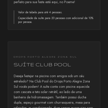
perfeito para sua festa está aqui, no Poeme!
Valor de tabela para até 4 pessoas.
Capacidade da suíte para 20 pessoas com adicional de 10%
por pessoa.
DROPS PORTO ALEGRE ZONA SUL
SUÍTE CLUB POOL
Deseja festejar na piscina com amigos sob um céu
estrelado? Na Club Pool do Drops Porto Alegre Zona
Sul vocês podem! A suíte conta com piscina aquecida
com cascata e teto solar retrátil, ao lado de uma
banheira de hidromassagem. Também possui ducha
dupla, espaço gourmet com churrasqueira, mesa para
refeições, ar condicionado, duas camas queen size com