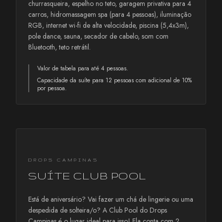
churrasqueira, espelho no teto, garagem privativa para 4
carros, hidromassagem spa (para 4 pessoas), iluminação
RGB, internet wi-fi de alta velocidade, piscina (5,4x3m),
pole dance, sauna, secador de cabelo, som com
Bluetooth, teto retrátil.
Valor de tabela para até 4 pessoas.
Capacidade da suíte para 12 pessoas com adicional de 10%
por pessoa.
DROPS CAMPINAS
SUÍTE CLUB POOL
Está de aniversário? Vai fazer um chá de lingerie ou uma
despedida de solteira/o? A Club Pool do Drops
Campinas é o lugar ideal para isso! Ela conta com 2